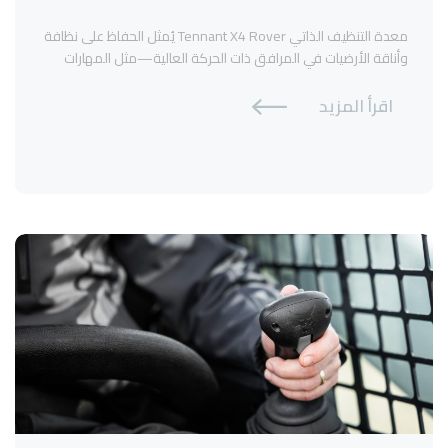
معدة التنظيف الذاتي Tennant X4 Rover يُمثل الحفاظ على نظافة
وأناقة الأرضيات في المرافق ذات الحركة العالية—مثل المهارات
الدولية، والمراكز التجارية المزدحمة، ومرافق الرعاية الصحية، ومحطات
النقل—تحدياً مستمراً. حيث يواجه مديرو المرافق تحديات نقص
اقرأ المزيد
العمالة، وارتفاع التكاليف التشغيلية، والمتطلبات المستمرة للحفاظ
على أعلى معايير النظافة. وهنا يأتي دور Tennant X4 Rover: جهاز
غسيل وتنظيف الأرضيات […]