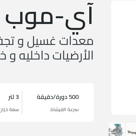
آي-موب
معدات غسيل و تج
الأرضيات داخليه و خ
500 دورة/دقيقة
3 لتر
سرعة الفرشاة
سعة خزان 