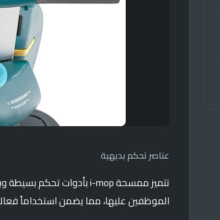
عناصر تحكم بديهية
تتميز ممسحة i-mop بأدوات تح
الموظفين عليها، مما يضمن استخداماً فعالاً