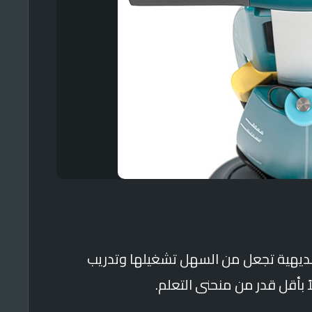
كم بسيطة وبديهية تجعل من السهل تشغيلها وتدريب
 بأقل قدر من منحنى التعلم.