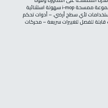
ين قدرة الممسحة على المناورة وقوة
مجفف الغسيل. توفر مجموعة ممسحة i-mop سهولة استثنائية
ستخدامات لأي سطح أرضي.
– أدوات تحكم
 قابلة للفصل لتغييرات سريعة
– محركات