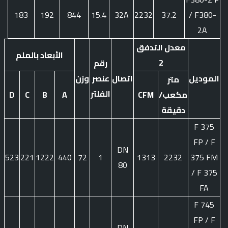
183
192
844
15.4
32A
2232
37.2
/ F380-
2A
معدل التدفق
الأبعاد بالملم
2
رقم
الموديل
اتصال
عنصر
وزن
متر
الفلتر
مكعب/
CFM
A
B
C
D
دقيقة
F 375
FP / F
DN
523
221
1222
440
72
1
1313
2232
375 FM
80
/ F 375
FA
F 745
FP / F
DN