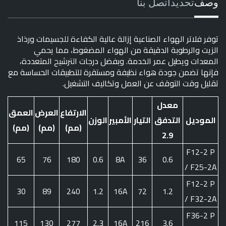
وصف
تحديد
اتصل بنا
توفر فلاتر الهواء الصناعية إزالة عالية الكفاءة للجسيمات ورذاذ
الزيت والرطوبة الدقيقة من الهواء المضغوط، مما يحمي
المعدات ويطيل عمر الخدمة. وبفضل درجات الترشيح المتعددة،
فإنها تضمن جودة هواء نظيفة ومستقرة للتطبيقات الحساسة مع
تقليل وقت التوقف عن العمل وتكاليف التشغيل.
معدل
الارتفاع
العرض
العمق
الموديل
التدفق
التيار
الأمبير
الوزن
(مم)
(مم)
(مم)
2.9
F12-2 P
65
76
180
0.6
8A
36
0.6
/ F25-2A
F12-2 P
30
89
240
1.2
16A
72
1.2
/ F32-2A
F36-2 P
115
130
277
2.3
16A
216
3.6