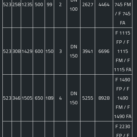
523
258
1235
500
99
2
2627
4464
745 FM
100
/ F 745
FA
F 1115
FP / F
DN
523
308
1429
600
150
3
3941
6696
1115
150
FM / F
1115 FA
F 1490
FP / F
DN
523
346
1505
650
189
4
5255
8928
1490
150
FM / F
1490 FA
F 2230
FP / F