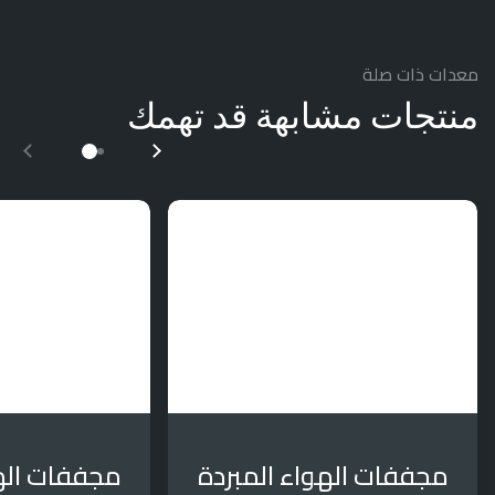
معدات ذات صلة
منتجات مشابهة قد تهمك
مجففات الهواء المبردة
مجففات اله