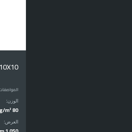
 10X10
المواصفات 
الوزن:
80 g/m²
العرض:
1,050 mm