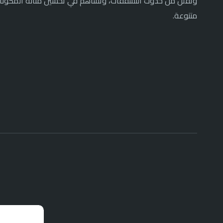
وتقلل من حدوث التشققات، وتساهم في تحسين متانة المكونات 
متنوعة.