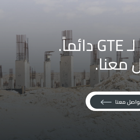
اً.
 معنا.
واصل معنا