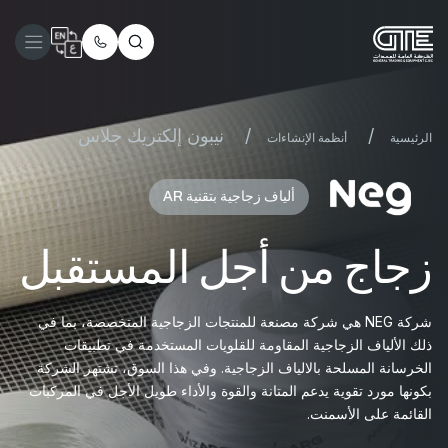
/
/
نيبون إلكتريك جلاس
الرئيسية
أنظمة الإنشاءات
ألياف زجاجية بتقنية AR
زجاج من أجل المستقبل
شركة NEG هي شركة مصنعة للمنتجات الزجاجية المتخصصة، بما في
ذلك الألياف الزجاجية المقاومة للقلويات المستخدمة في تطبيقات
الخرسانة المسلحة بالالياف الزجاجية. وفي هذا السوق، تشتهر الشركة
بكونها مورد تقوية يدعم المتانة والقوة والأداء طويل الأجل في المركبات
القائمة على الأسمنت.